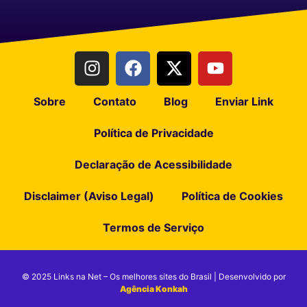
Sobre
Contato
Blog
Enviar Link
Política de Privacidade
Declaração de Acessibilidade
Disclaimer (Aviso Legal)
Política de Cookies
Termos de Serviço
© 2025 Links na Net – Os melhores sites do Brasil | Desenvolvido por
Agência Konkah